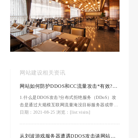
网站建设相关资讯
网站如何防护DDOS和CC流量攻击*有效?顺便让您了解一位企业老板的痛苦
1.什么是DDOS攻击?分布式拒绝服务（DDoS）攻
击是通过大规模互联网流量淹没目标服务器或带宽
服务器，以破坏目标服务器的服务的恶意行为。
日期：2021-08-25 浏览：[list:visits]
DDoS 攻击利用多台受控计算机作为攻击流量来源
同时发起访问请求。使用的机器可以包括计算机，
服务器，也可以包括其他联网资源（如 IoT智能 设
从刘波游戏服务器遭遇DDOS攻击谈网站建设中的服务器防护重要性以及如何防御