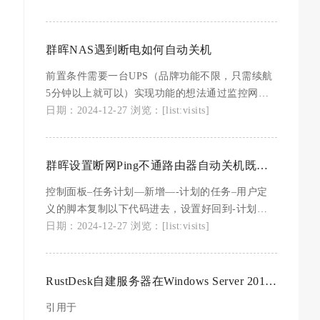
可以使用
wgethttps://u.d55.top:1490/frp_0.32.1_linux_amd64.tar.gz#
创建frp文件夹mkdir/etc/frp#下载项目，并且把文
群晖NAS遇到断电如何自动关机
件移动到frp文件夹去
前置条件需要一台UPS（品牌功能不限，只需续航
5分钟以上就可以）实现功能的想法通过监控网卡
的状态来达到目的。 网卡连接的网关并没有UPS保
日期：2024-12-27 浏览：[list:visits]
护，因为断电时，网卡会出现离线的状态，当监控
到网卡的离线状态时，发出关机命令既可实现安全
保护目的。具体实施的步骤开启群晖Linux的SSH
群晖设置断网Ping不通路由器自动关机既实现断电自动关机
登陆登陆群晖管理后台安装Putty或是Xshell远
控制面板–任务计划—新增—-计划的任务–用户定
义的脚本复制以下代码进去，设置好回到-计划的
任务-点下刚健那个任务，再点运行一下，以后就
日期：2024-12-27 浏览：[list:visits]
是24小时运行 将下面代码中的192.168.11.1改成你
自己路由器的实际地址
——————————————————————————
RustDesk自建服务器在Windows Server 2019 上安装 保姆级教程
以下代码#!/bin/shMonitorIP
引用于