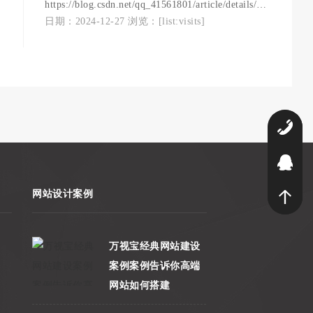
https://blog.csdn.net/qq_41561801/article/details/125770162
一、系统环境windows server 2019 Standard 带桌面
日期：2024-12-27 浏览：[list:visits]
管理版二、安装node.js2.1、node.js基本信息软
件：node-v16.14.2-x86node.js官网：Node.js
(nodejs.org)下载v16+ LTS版本2.2、node.js安装这
里一定不要勾选，巨坑，安装一堆东西，还不成
功。node.js安装
4
9
网站设计案例
万视宝经典网站建设
案例案例告诉你高端
网站如何搭建