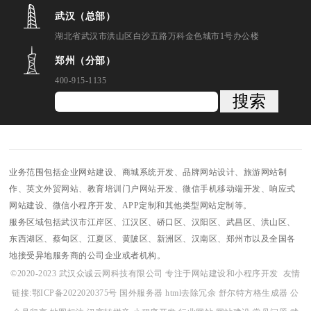
武汉（总部）
湖北省武汉市洪山区白沙五路万科金色城市1号办公楼
郑州（分部）
400-915-1135
搜索
业务范围包括企业网站建设、商城系统开发、品牌网站设计、旅游网站制
作、英文外贸网站、教育培训门户网站开发、微信手机移动端开发、响应式
网站建设、微信小程序开发、APP定制和其他类型网站定制等。
服务区域包括武汉市江岸区、江汉区、硚口区、汉阳区、武昌区、洪山区、
东西湖区、蔡甸区、江夏区、黄陂区、新洲区、汉南区、郑州市以及全国各
地接受异地服务商的公司企业或者机构。
©2020-2023 武汉众诚云网科技有限公司 专注于网站建设和小程序开发
友情
链接:
鄂ICP备2022020375号
国外服务器
html去除冗余
舒尔特方格生成器
公