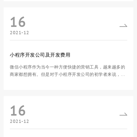
的直播。而且，如果是商家自己开直播，那就更方便了，尤
其是微信的直播，可以和公众号、微信群结合在一起，成为
16
了许多中小商户的首选。怎样才能把小程序做成
2021-12
小程序开发公司及开发费用
微信小程序作为当今一种方便快捷的营销工具，越来越多的
商家都想拥有。但是对于小程序开发公司的初学者来说，费
用、开发方法还是一窍不通，所以今天就把这些问题带给大
家！1.开发小程序对不懂技术的新手来说，要顺利开发自己
的小程序，通常都是利用小程序开发平台。目前有很多不同
16
的小程序开发平台，您可以从这些方面进行适
2021-12