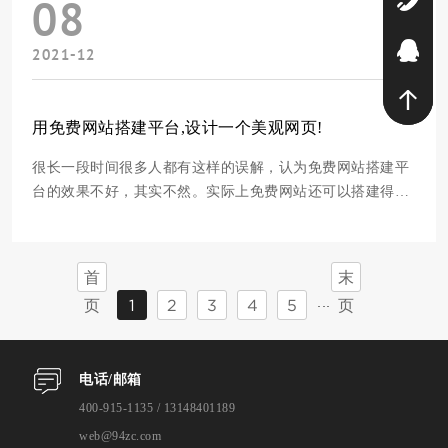
08
2021-12
9
用免费网站搭建平台,设计一个美观网页!
很长一段时间很多人都有这样的误解，认为免费网站搭建平
台的效果不好，其实不然。实际上免费网站还可以搭建得很
漂亮，下面就和大家分析几个比较好的网站案例，教你如何
搭建网站做好！1.照片网站案例为了能够充分吸引访客的注
意，让访客get到视觉上的美感与快感，让他可以继续浏览，
首
末
而不用再看网页一眼就立即关闭。所以，网站
页
1
2
3
4
5
页
···
电话/邮箱
400-915-1135 / 13148401189
web@94zc.com