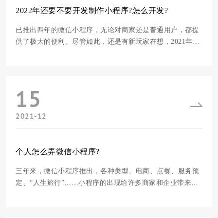
2022年还要不要开发制作小程序?怎么开发?
已推出四年的微信小程序，无论对商家还是普通用户，都提
供了极大的便利。尽管如此，还是有新玩家在想，2021年是
否还需要开发制作小程序？它要求您结合您自己的需要，如
果您希望具备以下这些便利，您可以试着自己制作一个小程
序：1.引流获取客源的方便程度应用小程序即用即走，无需
15
安装APP，省时省流量，更不会占用手机内存；
2021-12
个人怎么弄微信小程序?
三年来，微信小程序推出，各种类型、电商、点餐、服务预
定、“人生旅行”……小程序的出现给许多商家和企业带来了
流量、转型的机遇，不过对于一些刚刚接触小程序的新手来
说，对小程序还不太懂，想制作自己的个人小程序却无从下
手。因此下面就和各位小白一起来科普下关于个人小程序的