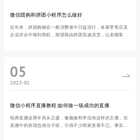
微信团购和拼团小程序怎么做好
近年来，拼团购物在一般消费者中日益流行，各家零售店及
企业亦从中嗅到商机，期望藉由拼团迅速清货，让老顾客带
新顾客，吸引更多的顾客。而且，微信的社交功能，可以让
用户在不同的社区之间进行分享，给用户带来巨大的流量，
所以很多商家都想做一个免费的小程序。所以，现在的问题
05
是，微信的团购是不是免费的？这可如何是好
2022-01
微信小程序直播教程:如何做一场成功的直播
电商直播这两年风头正盛，像薇娅和李佳琦这样的主播，在
直播中的表现也相当不错，引得不少商家羡慕不已。事实
上，一般的商人并不需要花钱请 KOL，你自己也可以做自己