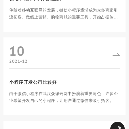
伴随着移动互联网的发展，微信小程序逐渐成为众多商家引
流拓客、做线上营销、购物商城的重要工具，开始占据传统
网站网页的位置。小程序和网页的区别是什么？事实上，从
某种意义上来说，网页和小程序都很相似，他们可以承担显
示信息、营销、购物等线上功能；不过，如今，在实际使用
10
场景中，手机毕竟比电脑方便了许多，所以近
2021-12
小程序开发公司比较好
由于微信小程序在武汉众诚云网中扮演着重要角色，许多企
业希望开发自己的小程序，让用户通过微信来吸引拓客。很
多企业和商家选择了小程序开发外包的方式，也可称为定制
开发。但是你知道这个方法的优缺点吗？小型软件开发公司
怎么样？下面将为你梳理一下这两个重要问题。1.Apple开发
自定义利弊(1)使小程序更加个性化。因为自
4