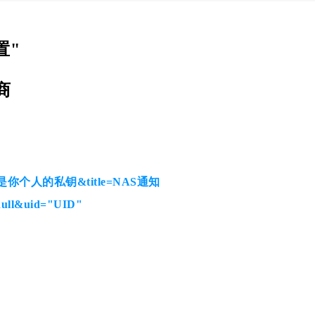
置"
商
key=这是你个人的私钥&title=NAS通知
ull&uid="UID"