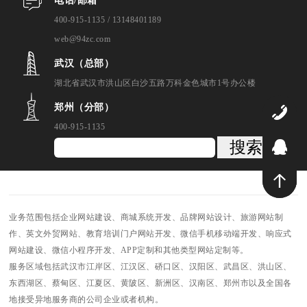
电话/邮箱
400-915-1135 / 13148401189
web@94zc.com
武汉（总部）
湖北省武汉市洪山区白沙五路万科金色城市1号办公楼
郑州（分部）
4
400-915-1135
搜索
9
业务范围包括企业网站建设、商城系统开发、品牌网站设计、旅游网站制
作、英文外贸网站、教育培训门户网站开发、微信手机移动端开发、响应式
网站建设、微信小程序开发、APP定制和其他类型网站定制等。
服务区域包括武汉市江岸区、江汉区、硚口区、汉阳区、武昌区、洪山区、
东西湖区、蔡甸区、江夏区、黄陂区、新洲区、汉南区、郑州市以及全国各
地接受异地服务商的公司企业或者机构。