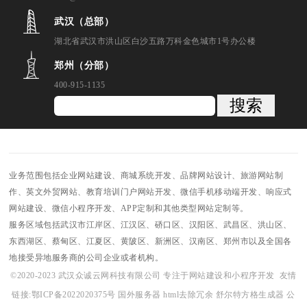
武汉（总部）
湖北省武汉市洪山区白沙五路万科金色城市1号办公楼
郑州（分部）
400-915-1135
搜索
业务范围包括企业网站建设、商城系统开发、品牌网站设计、旅游网站制
作、英文外贸网站、教育培训门户网站开发、微信手机移动端开发、响应式
网站建设、微信小程序开发、APP定制和其他类型网站定制等。
服务区域包括武汉市江岸区、江汉区、硚口区、汉阳区、武昌区、洪山区、
东西湖区、蔡甸区、江夏区、黄陂区、新洲区、汉南区、郑州市以及全国各
地接受异地服务商的公司企业或者机构。
©2020-2023 武汉众诚云网科技有限公司 专注于网站建设和小程序开发
友情
链接:
鄂ICP备2022020375号
国外服务器
html去除冗余
舒尔特方格生成器
公